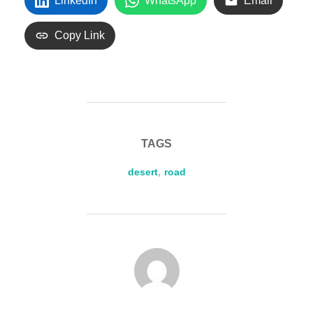
LinkedIn
WhatsApp
Email
Copy Link
TAGS
desert
,
road
POST AUTHOR