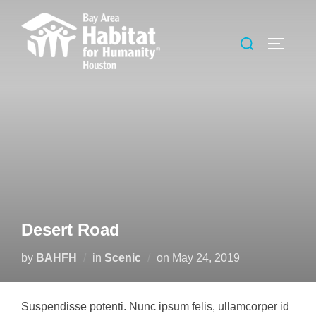
Skip
to
Search
TOGGLE
content
for:
Desert Road
Posted
by
BAHFH
in
Scenic
on
May 24, 2019
on
Suspendisse potenti. Nunc ipsum felis, ullamcorper id